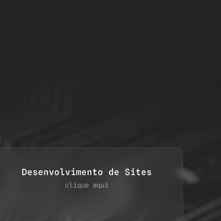
o Pago
Social Media
Desenvolvimento de Sites
D
Desenvolvimento de Sites
clique aqui